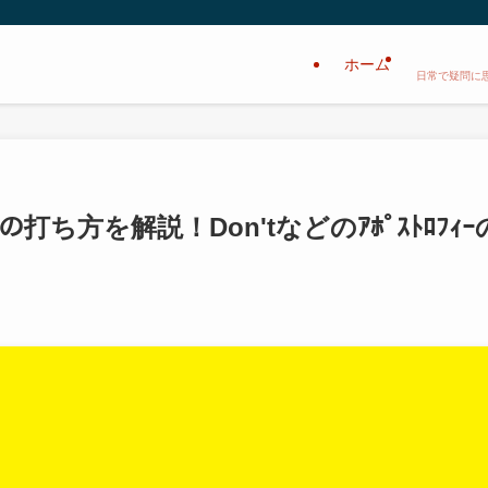
ホーム
日常で疑問に
'」の打ち方を解説！Don'tなどのｱﾎﾟｽﾄﾛﾌｨｰ