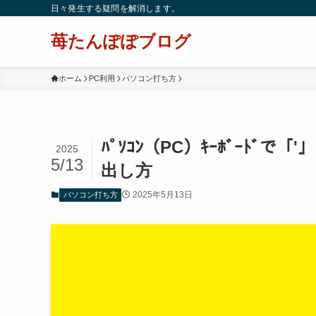
日々発生する疑問を解消します。
苺たんぽぽブログ
ホーム
PC利用
パソコン打ち方
ﾊﾟｿｺﾝ（PC）ｷｰﾎﾞｰﾄﾞで「
2025
5/13
出し方
2025年5月13日
パソコン打ち方