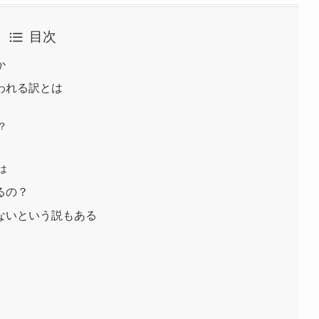
目次
か
われる訳とは
？
は
るの？
ないという説もある